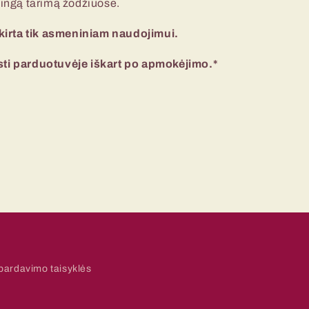
lingą tarimą žodžiuose.
irta tik asmeniniam naudojimui.
sti parduotuvėje iškart po apmokėjimo.*
pardavimo taisyklės