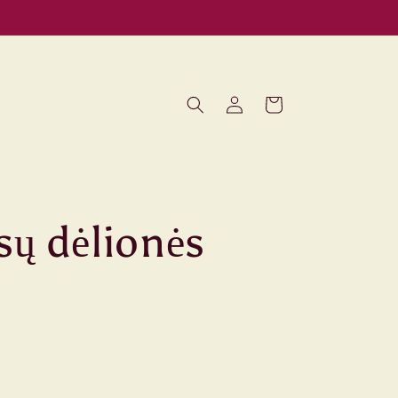
Prisijungti
Krepšelis
sų dėlionės