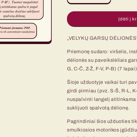
Velykų
Velykų
garsų
garsų
dėlionės
dėlionės
Įdėti į k
kiekį
kiekį
„VELYKŲ GARSŲ DĖLIONĖS
Priemonę sudaro: viršelis, inst
dėlionės su paveikslėliais gar
G, C-Č, Z-Ž, F-V, P-B) (7 lapai
Šioje užduotyje vaikai turi pav
girdi pirmiau (pvz. S-Š, R-L, 
nuspalvinti langelį atitinkama
suklijuoti spalvotą dėlionę.
Pagrindiniai šios užduoties ti
smulkiosios motorikos įgūdžius