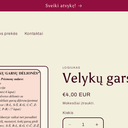
Sveiki atvykę!
os prekės
Kontaktai
LOGIUKAS
Velykų gar
Įprasta
€4,00 EUR
kaina
Mokesčiai įtraukti.
Kiekis
Kiekis
Sumažinti
Padidinti