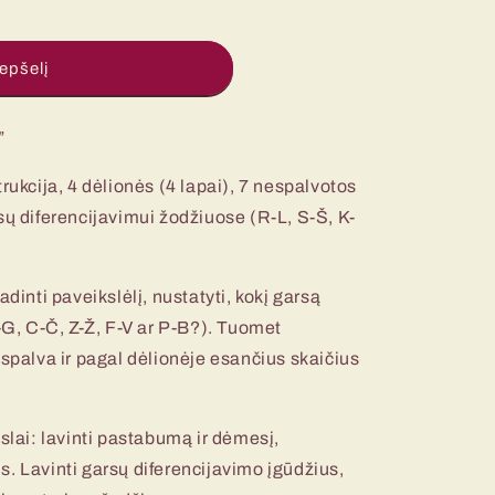
repšelį
”
rukcija, 4 dėlionės (4 lapai), 7 nespalvotos
sų diferencijavimui žodžiuose (R-L, S-Š, K-
)
adinti paveikslėlį, nustatyti, kokį garsą
K-G, C-Č, Z-Ž, F-V ar P-B?). Tuomet
 spalva ir pagal dėlionėje esančius skaičius
kslai: lavinti pastabumą ir dėmesį,
. Lavinti garsų diferencijavimo įgūdžius,