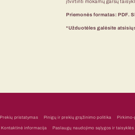
įtvirtinti mokamų garsų taisyk
Priemonės formatas: PDF. Sk
*Užduotėles galėsite atsisių
Prekių pristatymas
Pinigų ir prekių grąžinimo politika
Pirkimo-
Kontaktinė informacija
Paslaugų naudojimo sąlygos ir taisyklės