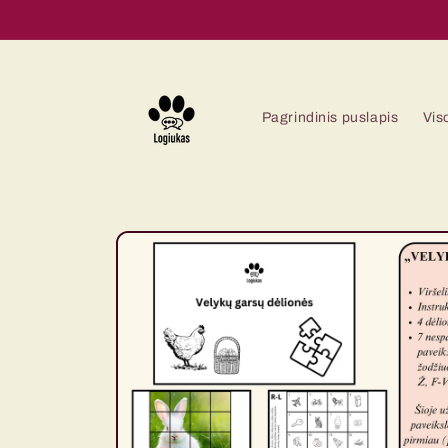
Eiti į
turinį
Pagrindinis puslapis
Vis
Pereiti prie
informacijos
apie gaminį